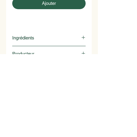
Ajouter
Ingrédients
Noix du verger et sirop d'érables
Producteur
Catani
1070 Puidoux