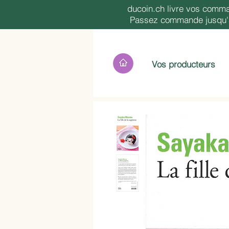
ducoin.ch livre vos comma
Passez commande jusqu'à 
Vos producteurs