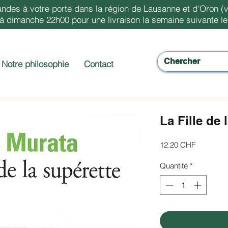
ndes à votre porte dans la région de Lausanne et d'Oron (v
dimanche 22h00 pour une livraison la semaine suivante le 
Notre philosophie
Contact
La Fille de 
Prix
12.20 CHF
Quantité
*