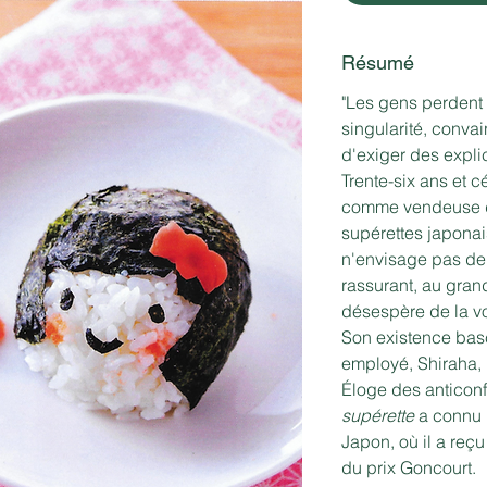
Résumé
"Les gens perdent 
singularité, convai
d'exiger des explic
Trente-six ans et cé
comme vendeuse d
supérettes japonai
n'envisage pas de q
rassurant, au gra
désespère de la voi
Son existence basc
employé, Shiraha, l
Éloge des anticon
supérette
a connu 
Japon, où il a reç
du prix Goncourt.