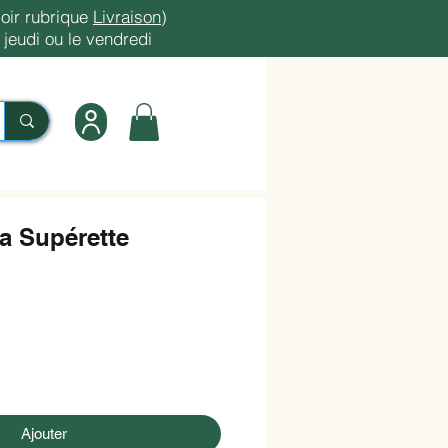
oir rubrique
Livraison
)
jeudi ou le vendredi
la Supérette
Ajouter