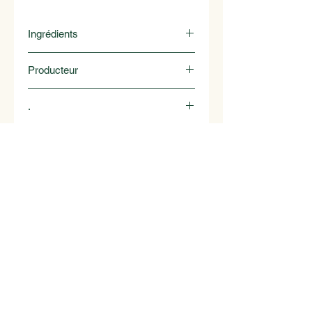
Ingrédients
Coing, sucre gélifiant, gousse de
Producteur
vanille
Catani
.
1070 Puidoux
Confiture