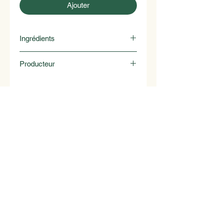
Ajouter
Ingrédients
Sauge, Thym, Romarin,
Producteur
Citronelle, Gingembre
Catani
1070 Puidoux