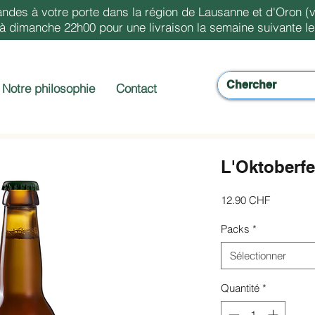
ndes à votre porte dans la région de Lausanne et d'Oron (v
dimanche 22h00 pour une livraison la semaine suivante le 
Notre philosophie
Contact
L'Oktoberfe
Prix
12.90 CHF
Packs
*
Sélectionner
Quantité
*