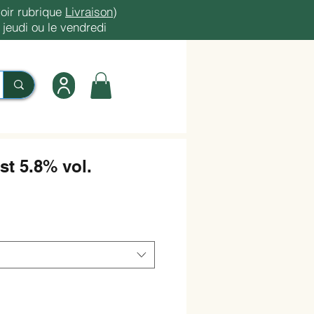
oir rubrique
Livraison
)
jeudi ou le vendredi
st 5.8% vol.