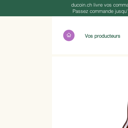
ducoin.ch livre vos comma
Passez commande jusqu'à 
Vos producteurs