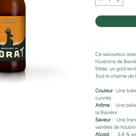
.
Ce savoureux asse
houblons de Baviè
filtrée, un goût te
Tout le charme de 
Couleur
: Une bière
cuivrés
Arôme
: Une belle 
la Bavière
Saveur
: Une fran
variétés de houbl
Alcool
: 5.8 % vo