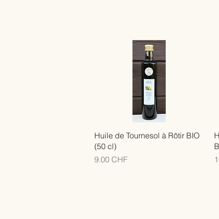
Huile de Tournesol à Rôtir BIO
H
(50 cl)
B
Prix
P
9.00 CHF
1