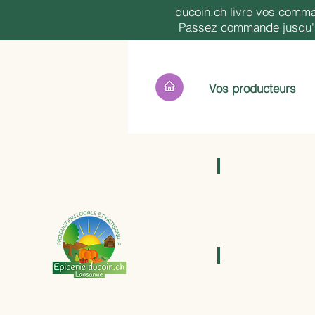
ducoin.ch livre vos comma
Passez commande jusqu'à 
Vos producteurs
Epicerie Sucrée
Champignons