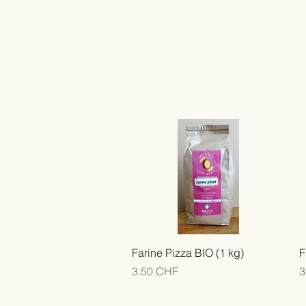
Farine Pizza BIO (1 kg)
F
Prix
P
3.50 CHF
3