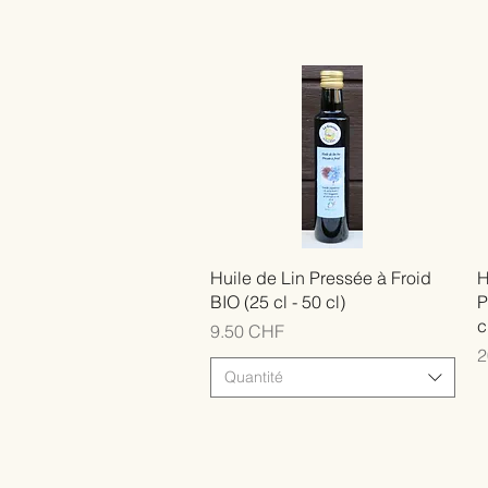
Huile de Lin Pressée à Froid
H
BIO (25 cl - 50 cl)
P
c
Prix
9.50 CHF
P
2
Quantité