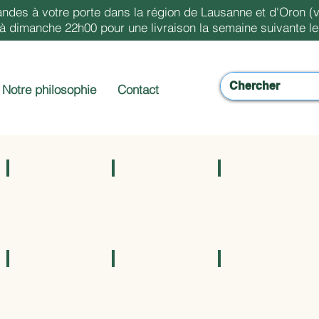
ndes à votre porte dans la région de Lausanne et d'Oron (v
dimanche 22h00 pour une livraison la semaine suivante le 
Notre philosophie
Contact
Epicerie Salée
Condiments
Légumineux, Graines
Alcools
Cosmétiques
Produits Entretien