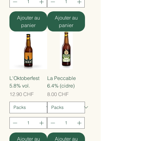
Ajouter au
Ajouter au
panier
panier
L'Oktoberfest
La Peccable
5.8% vol.
6.4% (cidre)
Prix
Prix
12.90 CHF
8.00 CHF
Ajouter au
Ajouter au