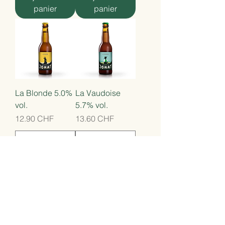
panier
panier
La Blonde 5.0%
La Vaudoise
vol.
5.7% vol.
Prix
Prix
12.90 CHF
13.60 CHF
Ajouter au
Ajouter au
panier
panier
Hors Saison