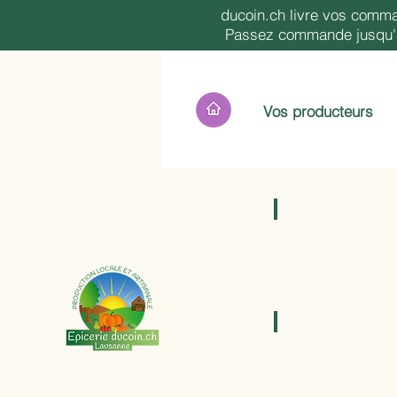
ducoin.ch livre vos comma
Passez commande jusqu'à 
Vos producteurs
Epicerie Sucrée
Champignons