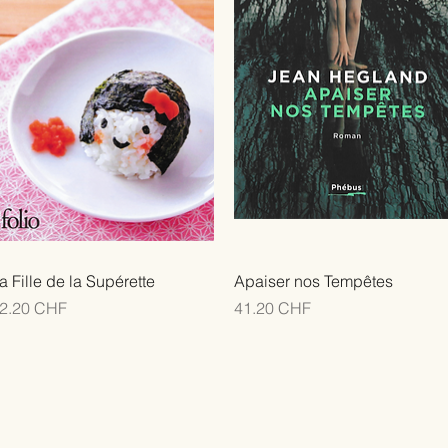
a Fille de la Supérette
Apaiser nos Tempêtes
rix
Prix
2.20 CHF
41.20 CHF