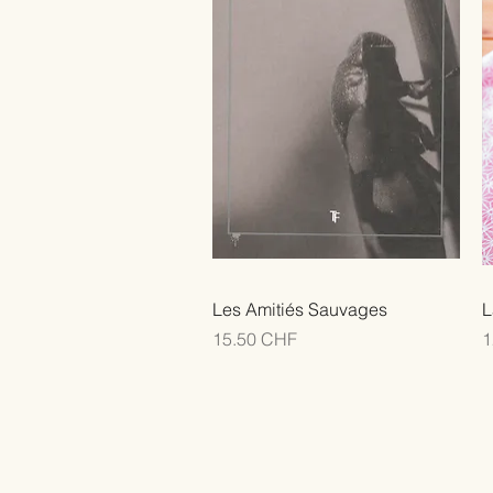
Les Amitiés Sauvages
L
Prix
P
15.50 CHF
1