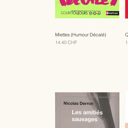
Miettes (Humour Décalé)
Q
Prix
P
14.40 CHF
1