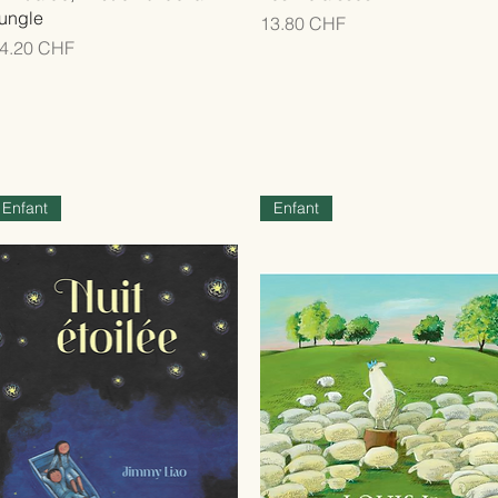
ungle
Prix
13.80 CHF
rix
4.20 CHF
Enfant
Enfant