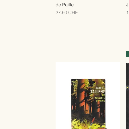
de Paille
J
Prix
P
27.60 CHF
1