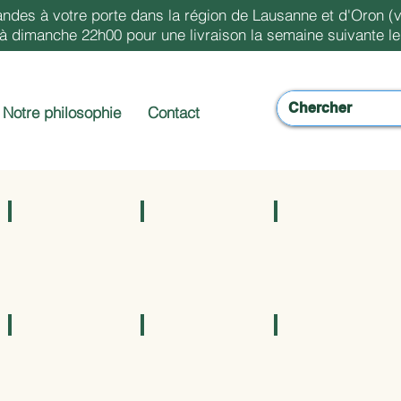
ndes à votre porte dans la région de Lausanne et d'Oron (v
dimanche 22h00 pour une livraison la semaine suivante le 
Notre philosophie
Contact
Epicerie Salée
Condiments
Légumineux, Graines
Alcools
Cosmétiques
Produits Entretien