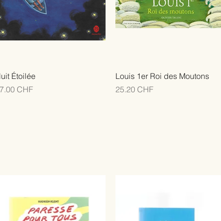
uit Étoilée
Louis 1er Roi des Moutons
rix
Prix
7.00 CHF
25.20 CHF