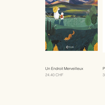
Un Endroit Merveilleux
P
Prix
P
24.40 CHF
3