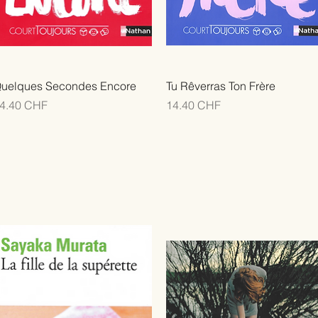
uelques Secondes Encore
Tu Rêverras Ton Frère
rix
Prix
4.40 CHF
14.40 CHF